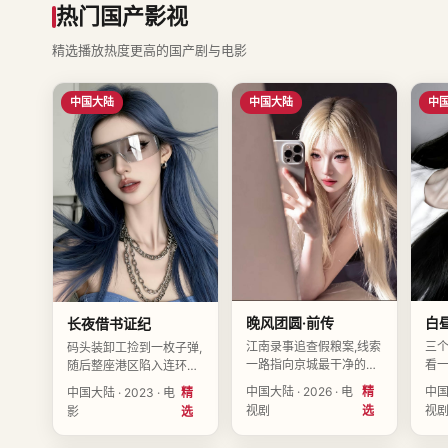
热门国产影视
精选播放热度更高的国产剧与电影
中国大陆
中国大陆
中
晚风团圆·前传
白昼
长夜借书证纪
江南录事追查假粮案,线索
三
码头装卸工捡到一枚子弹,
一路指向京城最干净的那
看一
随后整座港区陷入连环爆
家商号。导演叶闻舟执导,
他
炸倒计时。导演安知晚执
中国大陆 · 2026 · 电
精
中国大
中国大陆 · 2023 · 电
精
董可舟、杨见山、林叙白
导演
导,周可岚、林叙白、孙怀
视剧
选
视
影
选
领衔主演,中国大陆2026-
彭晚
川领衔主演,中国大陆
02-11上映。
中国
2023-03-12上映。