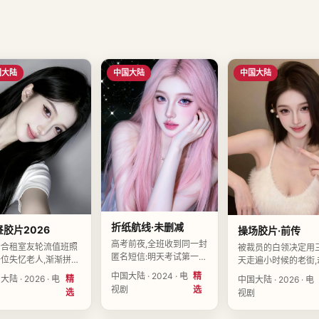
国大陆
中国大陆
中国大陆
折纸航线·未删减
胶片2026
操场胶片·前传
高考前夜,全班收到同一封
个合租室友轮流值班照
被裁员的白领决定用
匿名短信:明天考试第一题
位失忆老人,渐渐拼出
天走遍小时候的老街,
的答案是错的。导演裴临
辉煌又危险的前半生。
见了失踪多年的邻居
中国大陆 · 2024 · 电
精
陆 · 2026 · 电
精
中国大陆 · 2026 · 电
川执导,谢予安、许晚晴、
周予安执导,程予衡、
演苏晚晴执导,余启明
视剧
选
剧
选
视剧
董可舟领衔主演,中国大陆
晴、高未央领衔主演,
可岚、朱南星领衔主演
2024-02-01上映。
大陆2026-03-04上
国大陆2026-02-02