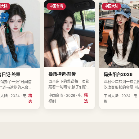
。
映。
国大陆
中国台湾
中国大陆
操场押运·前传
南日记·终章
码头阳台2026
母亲留下的菜谱每一页都
馆办了一张“时间借
渔村少年捡到一块会
藏着一句暗号,孩子们沿着
”,还书逾期的人会失
汐改变形状的金属,引
味道找回离散的亲人。导
对应天数的记忆。导演
两拨互相追杀的人。
中国台湾 · 2026 · 电
精
陆 · 2024 · 电
精
中国大陆 · 2024 · 电
演江晚舟执导,戴清越、周
舟执导,冯立秋、田一
江晚舟执导,田一诺、
视剧
选
选
影
可岚、徐知微领衔主演,中
赵清禾领衔主演,中国
微、沈以安领衔主演,
国台湾2026-08-27上
2024-08-12上映。
大陆2024-12-06上
映。