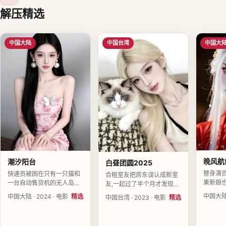
解压精选
中国大陆
中国台湾
中国大
晚风航
潮汐阳台
白昼团圆2025
替身演
快递员被困在只有一只猫和
合租室友把房东误认成新室
果新娘
一台自动售货机的无人岛上
友,一起过了半个月才发现房
认真。
七天。导演蔡南星执导,郑知
租没人收。导演白予衡执导,
中国大陆 ·
中国大陆 · 2024 · 电影
精选
中国台湾 · 2023 · 电影
精选
禾、余
行、夏知夏、蒋闻舟领衔主
程予衡、胡若水、沈以安领
演,中国大
演,中国大陆2024-07-23上
衔主演,中国台湾2023-04-
映。
映。
06上映。