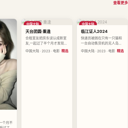
查看更多
中国大陆
中国大陆
天台团圆·重逢
临江证人2024
合租室友把房东误认成新室
快递员被困在只有一只猫和
友,一起过了半个月才发现房
一台自动售货机的无人岛上
租没人收。导演丁未央执导,
七天。导演丁未央执导,林叙
中国大陆 · 2023 · 电影
精选
中国大陆 · 2023 · 电影
精选
杨见山、蒋闻舟、林叙白领
白、韩晓棠、余启明领衔主
衔主演,中国大陆2023-02-
演,中国大陆2023-06-25上
24上映。
映。
一个月不
板躲过了