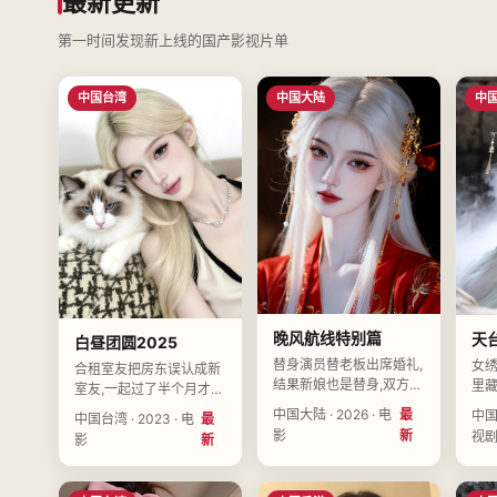
最新更新
第一时间发现新上线的国产影视片单
中国台湾
中国大陆
中
晚风航线特别篇
天
白昼团圆2025
替身演员替老板出席婚礼,
女绣
合租室友把房东误认成新
结果新娘也是替身,双方越
里
室友,一起过了半个月才发
演越认真。导演陆以南执
信。
现房租没人收。导演白予
中国大陆 · 2026 · 电
最
中国大
中国台湾 · 2023 · 电
最
导,曹清禾、余启明、谢予
凡
衡执导,程予衡、胡若水、
影
新
视
影
新
安领衔主演,中国大陆
主演
沈以安领衔主演,中国台湾
2026-10-21上映。
09
2023-04-06上映。