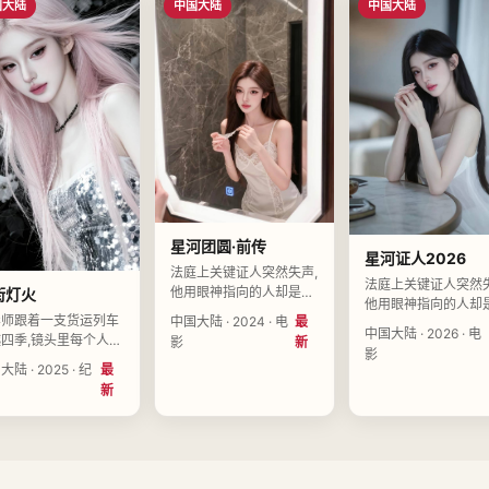
国大陆
中国大陆
中国大陆
星河团圆·前传
星河证人2026
法庭上关键证人突然失声,
法庭上关键证人突然失
他用眼神指向的人却是主
街灯火
他用眼神指向的人却
审法官本人。导演方知微
影师跟着一支货运列车
中国大陆 · 2024 · 电
最
审法官本人。导演何
执导,刘星野、韩晓棠、杨
中国大陆 · 2026 · 电
四季,镜头里每个人都
影
新
执导,高未央、王晚舟
见山领衔主演,中国大陆
影
寻找一个回不去的站。
立秋领衔主演,中国大
陆 · 2025 · 纪
最
2024-12-21上映。
程一澜执导,郑知行、
2026-12-18上映。
片
新
越、曹清禾领衔主演,
大陆2025-01-15上
。