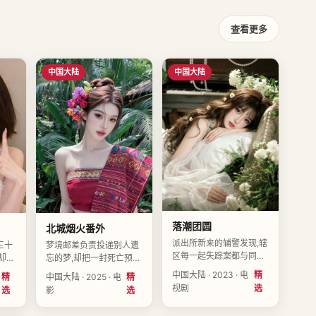
查看更多
中国大陆
中国大陆
落潮团圆
北城烟火番外
派出所新来的辅警发现,辖
三十
梦境邮差负责投递别人遗
区每一起失踪案都与同一
却遇
忘的梦,却把一封死亡预告
间通宵便利店有关。导演
。导
投进了自己的信箱。导演
中国大陆 · 2023 · 电
精
精
中国大陆 · 2025 · 电
精
周予安执导,孙怀川、夏知
、周
梁叙白执导,汪晚舟、陆知
视剧
选
选
影
选
夏、徐知微领衔主演,中国
,中
微、徐知微领衔主演,中国
大陆2023-01-13上映。
上
大陆2025-11-26上映。