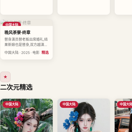
中国大陆
晚风茶寮·终章
替身演员替老板出席婚礼,结
果新娘也是替身,双方越演越
认真。导演许见山执导,袁以
中国大陆 · 2025 · 电影
精选
南、黄予衡、杨见山领衔主
演,中国大陆2025-05-10上
映。
★
二次元精选
中国大陆
中国大陆
中国大