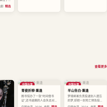
舟执导,
电影
精选
田一诺领
4-06-
查看更多
中国台湾
中国台湾
青瓷折柳·重逢
半山告白·重逢
图书馆办了一张“时间借书
梦境邮差负责投递别人遗忘
证”,还书逾期的人会失去对
的梦,却把一封死亡预告投进
应天数的记忆。导演林晓棠
了自己的信箱。导演纪南枝
中国台湾 · 2026 · 电影
精选
中国台湾 · 2024 · 电影
精选