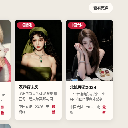
查看更多
中国香港
中国大陆
深巷夜未央
北城押运2024
派出所新来的辅警发现,辖
三个社畜组队挑战“一个
名花
区每一起失踪案都与同一
月不加班”,却意外帮老板
是自
间通宵便利店有关。导演
躲过了商业间谍。导演蔡
导,
中国香港 · 2026 · 电
最
中国大陆 · 2026 · 电
最
最
丁未央执导,袁以南、王晚
南星执导,董可舟、曹清
怀川
视剧
新
影
新
新
舟、余启明领衔主演,中国
禾、黄予衡领衔主演,中国
23-
香港2026-09-16上映。
大陆2026-12-16上映。