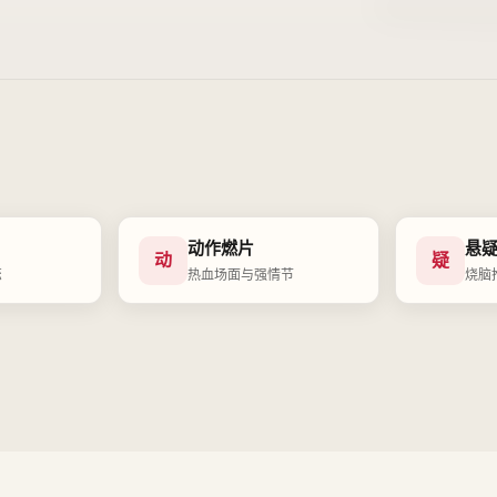
片单
动作燃片
悬
动
疑
恋
热血场面与强情节
烧脑