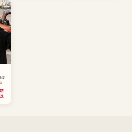
随潮
来了
导演
精
徐知
选
中国
映。