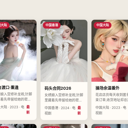
国大陆
中国香港
中国大陆
台渡口·重逢
操场余温番外
码头合同2026
娘入宫修补龙袍,针脚
花店店员每天收到匿
女绣娘入宫修补龙袍,针脚
藏着先帝留给她的密
束订单,收货地址却总
里藏着先帝留给她的密
导演梁叙白执导,钟予
己的家。导演祁望舒执
信。导演唐启明执导,钟予
陆 · 2023 · 电
最
中国大陆 · 2023 · 电
中国香港 · 2024 · 电
最
、朱南星、孙怀川领衔
吴清越、陆知微、孙
凡、叶清禾、程予衡领衔
剧
新
视剧
视剧
新
,中国大陆2023-05-
领衔主演,中国大陆20
主演,中国香港2024-07-
上映。
08-11上映。
02上映。