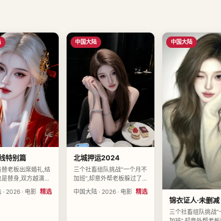
陆
中国大陆
中国大陆
线特别篇
北城押运2024
员替老板出席婚礼,结
三个社畜组队挑战“一个月不
也是替身,双方越演越
加班”,却意外帮老板躲过了
导演陆以南执导,曹清
商业间谍。导演蔡南星执导,
 2026 · 电影
精选
中国大陆 · 2026 · 电影
精选
启明、谢予安领衔主
董可舟、曹清禾、黄予衡领
锦衣证人·未删减
陆2026-10-21上
衔主演,中国大陆2026-12-
三个社畜组队挑战“
16上映。
加班”,却意外帮老