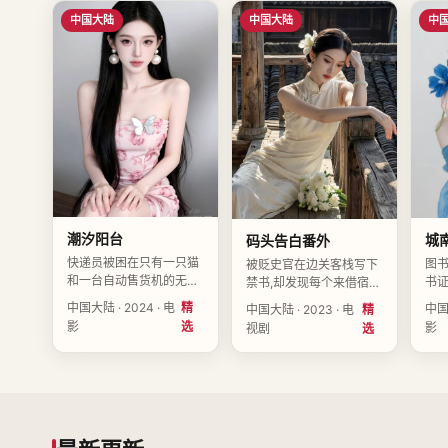
映
中国大陆
中国大陆
中
潮汐阳台
城
码头告白番外
快递员被困在只有一只猫
图书
被贬史官在边关客栈写下
和一台自动售货机的无人
书证
禁书,却发现每个来借宿的
岛上七天。导演蔡南星执
去
人都在改写其中一页。导
中国大陆 · 2024 · 电
精
中国大
中国大陆 · 2023 · 电
精
导,郑知行、夏知夏、蒋闻
叶闻
演顾清禾执导,田一诺、韩
影
选
影
视剧
选
舟领衔主演,中国大陆
诺、
晓棠、陈一诺领衔主演,中
2024-07-23上映。
大陆
国大陆2023-02-15上
映。