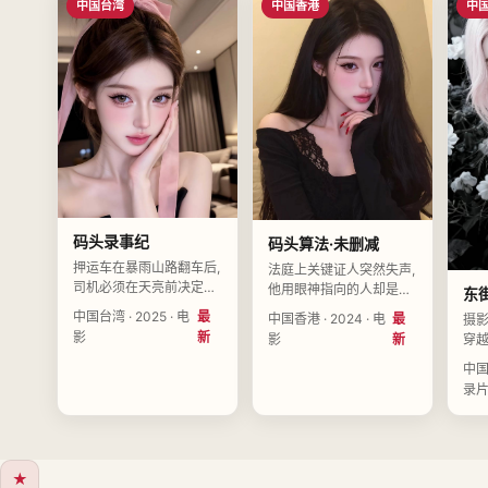
中国台湾
中国香港
中
码头录事纪
码头算法·未删减
押运车在暴雨山路翻车后,
法庭上关键证人突然失声,
司机必须在天亮前决定信
他用眼神指向的人却是主
东
任哪一个幸存者。导演沈
审法官本人。导演梁叙白
中国台湾 · 2025 · 电
最
中国香港 · 2024 · 电
最
摄
知夏执导,李知夏、朱南
执导,黄予衡、彭晚晴、高
影
新
穿越
影
新
星、陈一诺领衔主演,中国
未央领衔主演,中国香港
在
台湾2025-01-07上映。
2024-05-12上映。
中国大
导演
录
戴清
中国
映
★