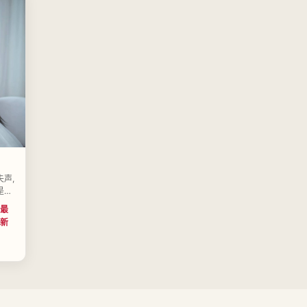
声,
是主
若水
最
、冯
新
陆